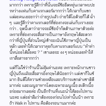
มากกว่า เพราะรู้สึกว่าที่นั่นจะมีข้อยืดหยุ่นเวลาพบปะ
รหว่างแฟนกับคาแรกเตอร์มากกว่า ให้เวลากับแขก
แต่ละคนเยอะกว่า ถ่ายรูปแล้ว ถ่ายวิดีโอด้วยก็ได้ ฉ่ำ
ๆ และรู้สึกว่าคาแรกเตอร์ที่ฮ่องกงจะเล่นกับเราเยอะ
กว่า .. จุดนี้เดาว่าอาจจะมีข้อจำกัดด้านภาษาด้วยค่ะ
เพราะที่ฮ่องกงจะสื่อสารเป็นภาษาอังกฤษได้สะดวก
กว่าที่ญี่ปุ่นที่ส่วนใหญ่เข้าจะเน้นใช้ภาษาญี่ปุ่นเป็น
หลัก เลยทำให้เวลาเราคุยกับคาแรกเตอร์แบบ “ทำท่า
นี้หน่อยได้มั้ยคะ ? ” เขาเลยจะ งง ๆ หน่อยเลยทำให้
เราสื่อสารยากกว่า
แต่ก็ไม่ใช่ว่าร้านนี้ไม่คุ้มค่านะคะ เพราะพนักงานชาว
ญี่ปุ่นถึงแม้จะสื่อสารอังกฤษได้น้อยกว่า แต่เขาก็ไนซ์
มาก ยินดีให้ความช่วยเหลือและบริการแขกต่างชาติดี
มากค่ะ และเมนูอาหารโดยเฉพาะเมนูเนื้อ สเต๊กเนื้อ
อร่อยมากเลยค่ะ เป็นอีกร้านที่แนะนำให้ลองไปทาน
นะคะ แต่อย่าลืมว่าต้องจองก่อนไปเท่านั้นน้า เพราะ
ถ้า Walk in ไปทาน คือต้องรอนานมากค่ะ