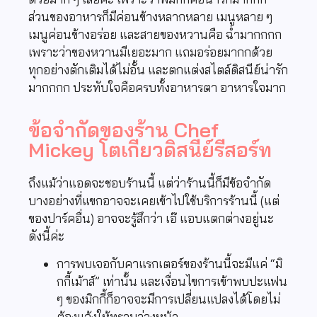
ส่วนของอาหารก็มีค่อนข้างหลากหลาย เมนูหลาย ๆ
เมนูค่อนข้างอร่อย และสายของหวานคือ ฉ่ำมากกกก
เพราะว่าของหวานมีเยอะมาก แถมอร่อยมากกด้วย
ทุกอย่างตักเติมได้ไม่อั้น และตกแต่งสไตล์ดิสนีย์น่ารัก
มากกกก ประทับใจคือครบทั้งอาหารตา อาหารใจมาก
ข้อจำกัดของร้าน Chef
Mickey โตเกียวดิสนีย์รีสอร์ท
ถึงแม้ว่าแอดจะชอบร้านนี้ แต่ว่าร้านนี้ก็มีข้อจำกัด
บางอย่างที่แขกอาจจะเคยเข้าไปใช้บริการร้านนี้ (แต่
ของปาร์คอื่น) อาจจะรู้สึกว่า เอ๊ แอบแตกต่างอยู่นะ
ดังนี้ค่ะ
การพบเจอกับคาแรกเตอร์ของร้านนี้จะมีแค่ “มิ
กกี้เม้าส์” เท่านั้น และเงื่อนไขการเข้าพบปะแฟน
ๆ ของมิกกี้ก็อาจจะมีการเปลี่ยนแปลงได้โดยไม่
ต้องแจ้งให้ทราบล่วงหน้า