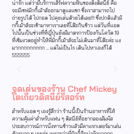
น่ารัก แต่ว่ามีบริการเสิร์ฟความฟินของติ่งดิสนีย์ คือ
จะมีเชฟมิกกี้เม้าส์ออกมาดูแลแขก ซึ่งเราสามารถไป
ถ่ายรูปได้ ไปกอด ไปคุยเล่นด้วยได้เลย!!! ซึ่งปกติแล้วมิ
กกี้เม้าส์จะเข้ามาหาเราเลยที่โต๊ะกินข้าว แต่วันที่แอด
ไปนั้นเป็นช่วงที่ที่ญี่ปุ่นยังมีมาตรการป้องกันโควัด 19
ที่เข้มงวดอยู่ทำให้พี่มิกกี้เม้าส์จะไม่เดินมาที่โต๊ะค่ะ แง
มากกกกกกกกก … แต่ไม่เป็นไร เดินไปหาเองก็ได้
555555
จุดเด่นของร้าน Chef Mickey
โตเกียวดิสนีย์รีสอร์ท
สำหรับแอด ๆ เองรู้สึกว่า ร้านนี้เป็นร้านอาหารที่ให้
ความคุ้มค่าสำหรับแฟน ๆ ดิสนีย์ที่อยากลองสัมผัส
ประสบการณ์การนั่งทานข้าวแล้วมีคาแรกเตอร์มาเล่น
ด้วยมาก ๆ เลยค่ะ เพราะว่าพี่มิกกี้คือน่ารักมากกก