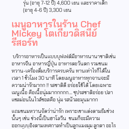
รุ่น (อายุ 7-12 ปี) 4,600 เยน และราคาเด็ก
(อายุ 4-6 ปี) 3,300 เยน
เมนูอาหารในร้าน Chef
Mickey โตเกียวดิสนีย์
รีสอร์ท
บริการอาหารเป็นแบบบุฟเฟต์มีอาหารนานาชาติเช่น
อาหารจีน อาหารญี่ปุ่น อาหารตะวันตก รวมขนม
หวาน-เครื่องดื่มบริการครบครัน ทานเท่าไรก็ได้ใน
เวลา 1 ชั่วโมง 30 นาที โดยเมนูอาหารทุกจานจะมี
ความน่ารักมากก !! รสชาติดี อร่อยใช้ได้ โดยเฉพาะ
เมนูเนื้อ คือเนื้อนุ่มมากกกกก…. ซุปรสชาติอร่อย ปลา
แซลม่อนในไวส์ซอสคือ นุ่ม รสนัวละมุนมากก
แถมขนมหวานจัดว่าน่ารัก เพราะเขาแต่งตามธีมช่วง
นั้นๆ เช่น ช่วงนี้เป็นฮาโลวีน ขนมก็จะมีความ
ออกแบบอิงตามเทศกาลทำเป็นลูกแมงมุม ลูกตา อะไร