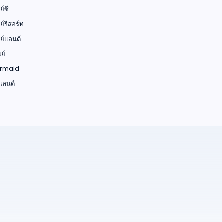
ย์ซี
ย์รีสอร์ท
ย์แลนด์
ย์
ermaid
์แลนด์