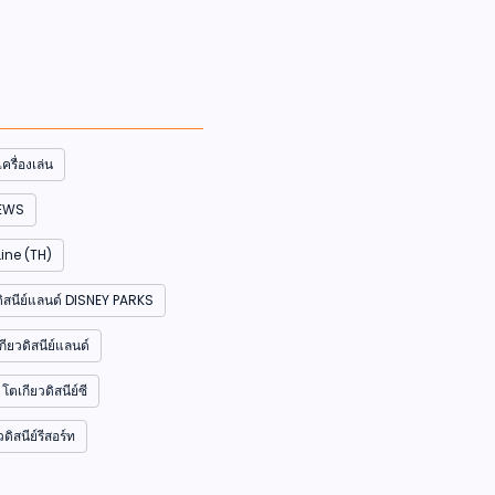
รื่องเล่น
NEWS
ine (TH)
ับดิสนีย์แลนด์ DISNEY PARKS
ียวดิสนีย์แลนด์
โตเกียวดิสนีย์ซี
ิสนีย์รีสอร์ท