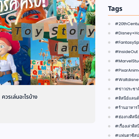
Tags
#20thCentu
#Disney+Ho
#FantasySp
#InsideOut
#MarvelStu
#PixarAnim
#Waltdisne
#ข่าวประชาสั
น ควรเล่นอะไรบ้าง
#ดิสนีย์แลนด์
#ร้านอาหารใน
#ฮ่องกงดิสนีย
#เรื่องเล่าดิสน
#แฟนตาซีสปร