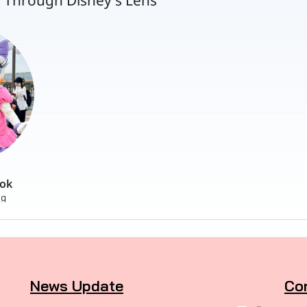
 Through Disney's Lens“
ok
ng
News Update
Co