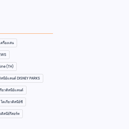
รื่องเล่น
NEWS
ine (TH)
ับดิสนีย์แลนด์ DISNEY PARKS
ียวดิสนีย์แลนด์
โตเกียวดิสนีย์ซี
ิสนีย์รีสอร์ท