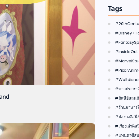
Tags
#20thCentu
#Disney+Ho
#FantasySp
#InsideOut
#MarvelStu
#PixarAnim
#Waltdisne
#ข่าวประชาสั
rland
#ดิสนีย์แลนด์
#ร้านอาหารใน
#ฮ่องกงดิสนีย
#เรื่องเล่าดิสน
#แฟนตาซีสปร