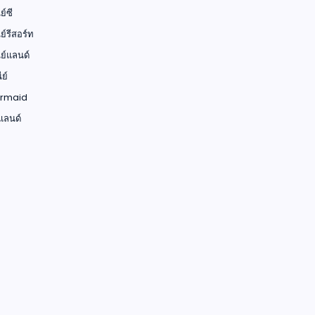
ย์ซี
ย์รีสอร์ท
ย์แลนด์
ย์
ermaid
์แลนด์