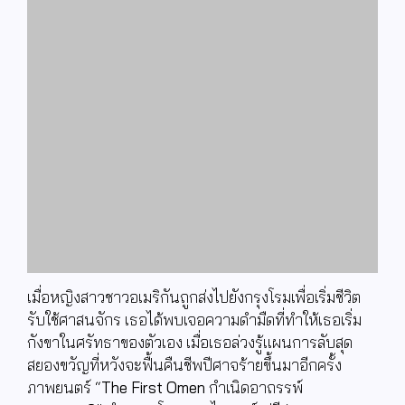
เมื่อหญิงสาวชาวอเมริกันถูกส่งไปยังกรุงโรมเพื่อเริ่มชีวิต
รับใช้ศาสนจักร เธอได้พบเจอความดำมืดที่ทำให้เธอเริ่ม
กังขาในศรัทธาของตัวเอง เมื่อเธอล่วงรู้แผนการลับสุด
สยองขวัญที่หวังจะฟื้นคืนชีพปีศาจร้ายขึ้นมาอีกครั้ง
ภาพยนตร์ “
The First Omen
กำเนิดอาถรรพ์