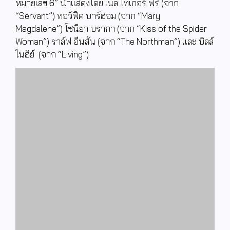
หมายเลข
6
”
นำแสดงโดย เนล ไทเกอร์ ฟรี
(
จาก
“
Servant”)
ทอว์ฟีค บาร์ฮอม (จาก “
Mary
Magdalene”)
โซนียา บรากา (จาก “
Kiss of the Spider
Woman”)
ราล์ฟ อีนสัน
(
จาก “
The Northman”)
และ บิลล์
ไนฮีย์
(
จาก
“Living”)