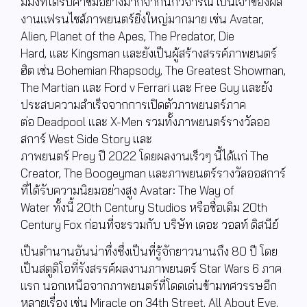
มมิงที่ได้รับคำชมอย่างมากจากนักวิจารณ์ เป็นเจ้าของผล
งานแฟรนไชส์ภาพยนตร์ยิ่งใหญ่มากมาย เช่น
Avatar,
Alien, Planet of the Apes, The Predator, Die
Hard,
และ
Kingsman
และยังเป็นผู้สร้างสรรค์ภาพยนตร์
ฮิต เช่น
Bohemian Rhapsody, The Greatest Showman,
The Martian
และ
Ford v Ferrari
และ
Free Guy
และยัง
ประสบความสำเร็จจากการเปิดตัวภาพยนตร์ภาค
ต่อ
Deadpool
และ
X-Men
รวมทั้งภาพยนตร์รางวัลออ
สการ์
West Side Story
และ
ภาพยนตร์
Prey
ปี
2022
โดยผลงานเร็วๆ นี้ได้แก่
The
Creator, The Boogeyman
และภาพยนตร์รางวัลออสการ์
ที่ได้รับความนิยมอย่างสูง
Avatar: The Way of
Water
ทั้งนี้
20th Century Studios
หรือชื่อเดิม
20th
Century Fox
ก่อนที่จะรวมกับ บริษัท เดอะ วอลท์ ดิสนีย์
เป็นตำนานอันน่าทึ่งซึ่งเป็นที่รู้จักยาวนานถึง
80
ปี โดย
เป็นสตูดิโอที่รังสรรค์ผลงานภาพยนตร์
Star Wars 6
ภาค
แรก นอกเหนือจากภาพยนตร์ที่โดดเด่นข้ามทศวรรษอีก
หลายเรื่อง เช่น
Miracle on 34th Street, All About Eve,