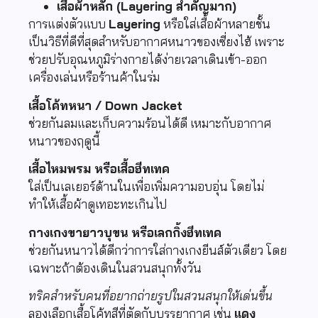
เสื้อผ้าหลัก (Layering สำคัญมาก)
การแต่งตัวแบบ
Layering
หรือใส่เสื้อผ้าหลายชั้น
เป็นวิธีที่ดีที่สุดสำหรับอากาศหนาวของเซี่ยงไฮ้ เพราะ
ช่วยปรับอุณหภูมิร่างกายได้ง่ายเวลาเดินเข้า-ออก
เครื่องเล่นหรือร้านค้าในร่ม
เสื้อโค้ทหนา / Down Jacket
ช่วยกันลมและเก็บความร้อนได้ดี เหมาะกับอากาศ
หนาวของฤดูนี้
เสื้อไหมพรม หรือเสื้อฮีทเทค
ใส่เป็นเลเยอร์ด้านในเพื่อเพิ่มความอบอุ่น โดยไม่
ทำให้เสื้อผ้าดูเทอะทะเกินไป
กางเกงขายาวบุขน หรือเลกกิ้งฮีทเทค
ช่วยกันหนาวได้ดีกว่าการใส่กางเกงยีนส์ตัวเดียว โดย
เฉพาะถ้าต้องเดินในสวนสนุกทั้งวัน
ทริคสำหรับคนที่อยากถ่ายรูปในสวนสนุกให้เด่นขึ้น
ลองเลือกเสื้อโค้ทสีที่ตัดกับบรรยากาศ เช่น
แดง