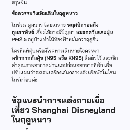
ตรุษจีน
ข้อควรระวังเพิ่มเติมในฤดูหนาว
ในช่วงฤดูหนาว โดยเฉพาะ
พฤศจิกายนถึง
กุมภาพันธ์
เซี่ยงไฮ้อาจมีปัญหา
หมอกควันและฝุ่น
PM2.5
อยู่บ้าง ทำให้ท้องฟ้าหม่นกว่าฤดูอื่น
ใครที่แพ้ฝุ่นหรือมีโรคทางเดินหายใจควรพก
หน้ากากกันฝุ่น (N95 หรือ KN95)
ติดตัวไว้ และเช็ก
ค่าคุณภาพอากาศผ่านแอปก่อนออกจากที่พัก เพื่อ
ปรับแผนว่าจะเล่นเครื่องเล่นกลางแจ้งหรือพักในโซน
ในร่มก่อนค่ะ
ข้อแนะนำการแต่งกายเมื่อ
เที่ยว Shanghai Disneyland
ในฤดูหนาว