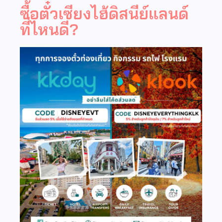
ซื้อตั๋วเซียงไฮ้ดิสนีย์แลนด์
ที่ไหนดี?