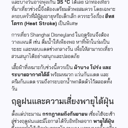
และบางวันอาจพุ่งเกิน
35 °C
ได้เลย นักท่องเที่ยว
ที่มาเที่ยวช่วงนี้จึงต้องเตรียมตัวพอสมควร โดยเฉพาะ
ครอบครัวที่มีผู้สูงอายุหรือเด็กเล็ก ควรระวังเรื่อง
ฮีทส
โตรก (Heat Stroke)
เป็นพิเศษ
การเที่ยว Shanghai Disneyland ในฤดูร้อนจึงต้อง
วางแผนดี เช่น ดื่มน้ำให้เพียงพอ หาที่พักในร่มเป็น
ระยะ และหลบแดดช่วงกลางวัน เพื่อให้สามารถเที่ยว
สวนสนุกได้อย่างสนุกและปลอดภัย
เสื้อผ้าที่เหมาะกับช่วงนี้ควรเป็น
ผ้าบาง โปร่ง และ
ระบายอากาศได้ดี
พร้อมหมวก แว่นกันแดด และ
ครีมกันแดด รวมถึงกระบอกน้ำพกติดตัวไว้ตลอดทั้ง
วัน
ฤดูฝนและความเสี่ยงพายุไต้ฝุ่น
ตั้งแต่ประมาณ
กรกฎาคมถึงกันยายน
เซี่ยงไฮ้จะเข้า
สู่ช่วงฤดูฝนและมีโอกาสได้รับอิทธิพลจาก
พายุไต้ฝุ่น