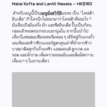
Malai Kofta and Lentil Masala – HK$160
สำหรับเมนูนี้เป็น
เมนูมังสวิรัติ
นะคะ เป็น “โคฟต้า
อินเดีย” ถ้าใครนึกไม่ออกมาว่าโคฟต้าคืออะไร ?
มันคือแป้งมันฝรั่ง ผัก และชีสอินเดีย ปั้นเป็นก้อน
กลมแล้วทอดจนกรอบนอกนุ่มใน จากนั้นนำไป
เคี่ยวในซอสมะเขือเทศครีมหอม ๆ เสิร์ฟคู่กับแกงถั่ว
เลนทิลและข้าวซิกเนเจอร์สูตรคุณย่าที่ทำจากข้าว
บาสมาติคลุกกับถั่วแคชิว แอลมอนด์ ลูกเกด แค
รอต และผักรวม เพิ่มความหอมมันและสัมผัสหวาน
เค็มเบา ๆ ในจานเดียว