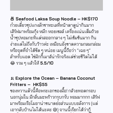
🍜 Seafood Laksa Soup Noodle – HK$170
ก๋วยเตี๋ยวซุปแกงลักซาทะเลที่หน้าตาดูน่ากินมาก
เสิร์ฟมาพร้อมกุ้ง หมึก หอยเชลล์ เครื่องแน่นเต็มถ้วย
น้ำซุปหอมกะทิแต่รสออกกลาง ๆ ไม่เข้มข้นมาก กิน
ง่ายแต่ไม่ถึงกับว้าวค่ะ เหมือนยังขาดความกลมกล่อม
หรือจุดที่จำได้ชัด ๆ หน่อย เมนูนี้ถือว่า “เฉย ๆ”
สำหรับแอด ไข่มิกกี้เมาส์น่ารักจริงแต่ช่วยชีวิตไม่ได้
😂 รวม ๆ แล้วให้
5.5/10
🍌
Explore the Ocean – Banana Coconut
Fritters – HK$55
ของหวานตัวนี้คือพระเอกของมื้อ! กล้วยทอดกรอบ
นอกนุ่มใน มีกลิ่นมะพร้าวกรุบกรับ หอมมากกก เสิร์ฟ
มาพร้อมเรือโมอาน่าขนาดย่อส่วนแบบอลังการ (แต่
เอากลับบ้านไม่ได้นะคะ 😅) จานนี้เรียกได้ว่ากู้