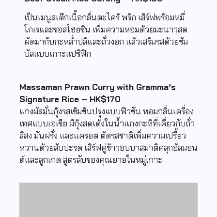
เป็นเมนูสเต๊กเนื้อกลิ่นตะไคร้ พริก เสิร์ฟพร้อมหมี่
โกเรและซอสโฮยซิน เพิ่มความหอมด้วยมะนาวสด
ผัดมากับกะหล่ำปลีและถั่วงอก แล้วเสริมรสด้วยซัม
บัลแบบเกาะแปซิฟิก
Massaman Prawn Curry with Gramma’s
Signature Rice – HK$170
แกงมัสมั่นกุ้งรสเข้มข้นปรุงแบบฟิวชัน หอมกลิ่นเครื่อง
เทศแบบเอเชีย มีกุ้งสดเด้งในน้ำแกงกะทิที่เคี่ยวกับถั่ว
ลิสง มันฝรั่ง และแครอต ตัดรสชาติเพิ่มความเปรี้ยว
หวานด้วยสับปะรด เสิร์ฟคู่ข้าวอบบาสมาติคลุกอัลมอน
ด์และลูกเกด สูตรลับของคุณยายในหมู่เกาะ