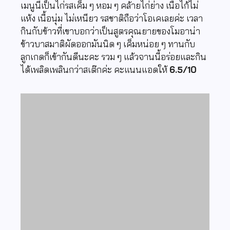
เมนูนี้เป็นไก่รสเค็ม ๆ หอม ๆ คล้ายไก่ย่าง เนื้อไก้ไม่
แห้ง เนื้อนุ่ม ไม่เหนียว รสชาติถือว่าโอเคเลยค่ะ เวลา
กินกับข้าวที่เขาบอกว่าเป็นสูตรคุณยายของโมอาน่า
ข้าวบาสมาติผัดออกมันนิด ๆ เค็มหน่อย ๆ ทานกับ
ลูกเกดก็เข้ากันดีนะคะ รวม ๆ แล้วจานนี้อร่อยและกิน
ได้เพลิดเพลินกว่าสเต๊กค่ะ คะแนนแอดให้
6.5/10