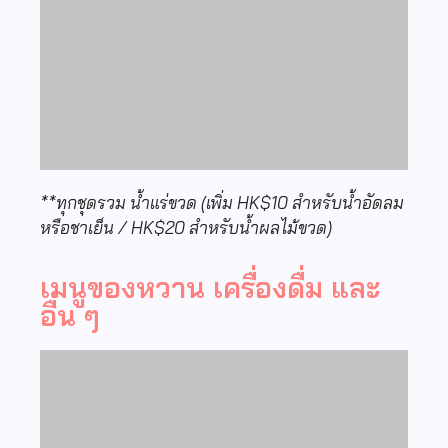
**ทุกชุดรวม น้ำแร่ขวด (เพิ่ม HK$10 สำหรับน้ำอัดลม
หรือชาเย็น / HK$20 สำหรับน้ำผลไม้ขวด)
เมนูของหวาน เครื่องดื่ม และ
อื่น ๆ