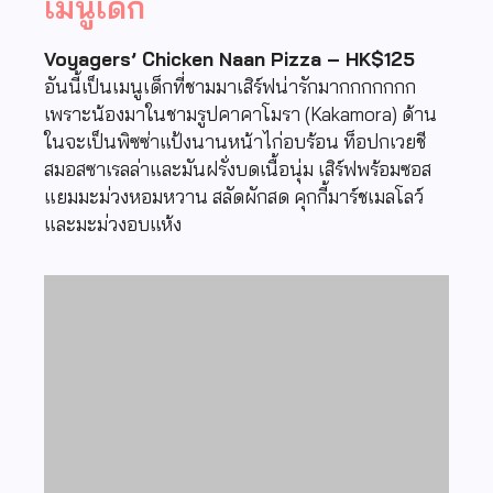
เมนูเด็ก
Voyagers’ Chicken Naan Pizza – HK$125
อันนี้เป็นเมนูเด็กที่ชามมาเสิร์ฟน่ารักมากกกกกกก
เพราะน้องมาในชามรูปคาคาโมรา (Kakamora) ด้าน
ในจะเป็นพิซซ่าแป้งนานหน้าไก่อบร้อน ท็อปกเวยชี
สมอสซาเรลล่าและมันฝรั่งบดเนื้อนุ่ม เสิร์ฟพร้อมซอส
แยมมะม่วงหอมหวาน สลัดผักสด คุกกี้มาร์ชเมลโลว์
และมะม่วงอบแห้ง