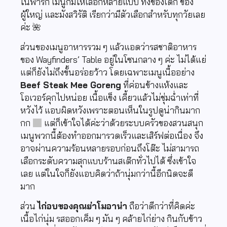
ในพาร์ก เมนูก็มีให้เลือกหลายแบบ ทั้งของเด็ก ของ
ผู้ใหญ่ และมังสวิรัติ เรียกว่ามีตัวเลือกสำหรับทุกวัยเลย
ค่ะ 🌺
ส่วนของเมนูอาหารรวม ๆ แล้วแอดว่ารสชาติอาหาร
ของ Wayfinders’ Table อยู่ในโซนกลาง ๆ ค่ะ ไม่ได้แย่
แต่ก็ยังไม่ถึงขั้นอร่อยว้าว โดยเฉพาะเมนูเนื้ออย่าง
Beef Steak Mee Goreng
ที่ค่อนข้างแห้งและ
โอเวอร์คุกไปหน่อย เนื้อแข็ง เคี้ยวแล้วไม่ชุ่มฉ่ำเท่าที่
หวังไว้ แอบผิดหวังเพราะตอนเห็นในรูปดูน่ากินมาก
กก
แต่ก็เข้าใจได้ค่ะว่าด้วยระบบครัวของสวนสนุก
เมนูพวกนี้ต้องทำออกมารวดเร็วและเสิร์ฟต่อเนื่อง จึง
อาจผ่านความร้อนหลายรอบก่อนถึงโต๊ะ ไม่สามารถ
เลือกระดับความสุกแบบร้านสเต๊กทั่วไปได้ ซึ่งเข้าใจ
เลย แต่ในใจก็ยังแอบคิดว่าถ้านุ่มกว่านี้อีกนิดจะดี
มาก
ส่วน
ไก่อบของคุณย่าโมอาน่า
ถือว่าดีกว่าที่คิดค่ะ
เนื้อไก่นุ่ม รสออกเค็ม ๆ มัน ๆ คล้ายไก่ย่าง กินกับข้าว