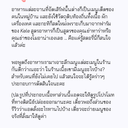
อาหารแต่ละจานที่จัดเสิร์ฟนั้นต่างก็เป็นเมนูเด็ดของ
คนในหมู่บ้าน และยังใช้วัตถุดิบท้องถิ่นทั้งเนื้อ ผัก
เครื่องเทศ และกะทิก็สดใหม่เพราะเก็บมาจากฟาร์ม
ของ
Kele
สูตรอาหารก็เป็นสูตรของคุณย่าทาร่าหรือ
คุณย่าของโมอาน่าเองเลย … คือแค่รู้สตอรี่นี่ก็สนใจ
แล้วค่ะ
พอพูดถึงอาหารเรามาเจาะลึกเมนูแต่ละเมนูในร้าน
กันดีกว่าเนอะว่า ในร้านเนี้ยเขามีเมนูอะไรบ้าง?
สำหรับคนที่ยังไม่เคยไป แล้วสนใจจะได้รู้คร่าวๆ
ประกอบการตัดสินใจนะคะ
(ปล.รูปที่ประกอบเนื้อหาส่วนนี้แอดจะให้ดูรูปโปรโมท
ที่ทางดิสนีย์ปล่อยออกมานะคะ เดี๋ยวพอถึงส่วนของ
รีวิวว่าแอดสั่งอะไรทานไปบ้าง เด๊่ยวจะถ่ายเมนูของ
จริงที่สั่งมาให้ดูค่า