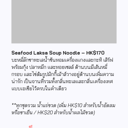
Seafood Laksa Soup Noodle – HK$170
บะหมี่ลักซาทะเลน้ำข้นหอมเครื่องแกงและกะทิ เสิร์ฟ
พร้อมกุ้ง ปลาหมึก และหอยเชลล์ ด้านบนมีเส้นหมี่
กรอบ และไข่ต้มรูปมิกกี้เม้าส์วางอยู่ด้านบนเพิ่มความ
น่ารัก เป็นจานที่รวมทั้งกลิ่นทะเลและกลิ่นเครื่องเทศ
แบบเอเชียไว้ครบในคำเดียว
**ทุกชุดรวม น้ำแร่ขวด (เพิ่ม HK$10 สำหรับน้ำอัดลม
หรือชาเย็น / HK$20 สำหรับน้ำผลไม้ขวด)