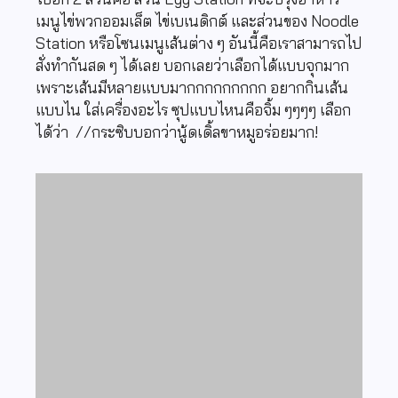
เมนูไข่พวกออมเล็ต ไข่เบเนดิกต์ และส่วนของ Noodle
Station หรือโซนเมนูเส้นต่าง ๆ อันนี้คือเราสามารถไป
สั่งทำกันสด ๆ ได้เลย บอกเลยว่าเลือกได้แบบจุกมาก
เพราะเส้นมีหลายแบบมากกกกกกกกก อยากกินเส้น
แบบไน ใส่เครื่องอะไร ซุปแบบไหนคือจิ้ม ๆๆๆๆ เลือก
ได้ว่า //กระซิบบอกว่านู้ดเดิ้ลขาหมูอร่อยมาก!