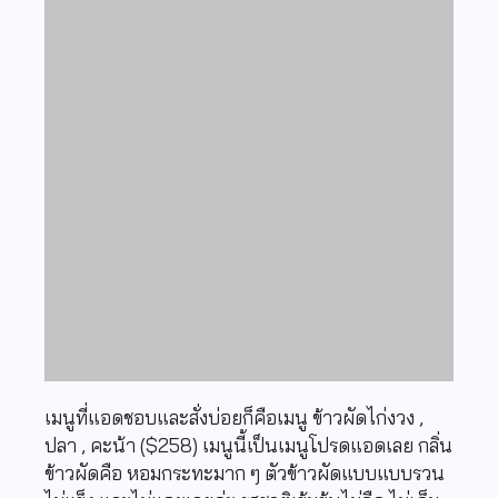
เมนูที่แอดชอบและสั่งบ่อยก็คือเมนู ข้าวผัดไก่งวง ,
ปลา , คะน้า ($258) เมนูนี้เป็นเมนูโปรดแอดเลย กลิ่น
ข้าวผัดคือ หอมกระทะมาก ๆ ตัวข้าวผัดแบบแบบรวน