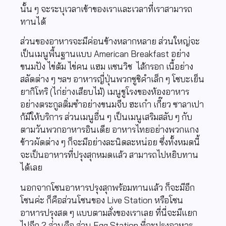
นั้น ๆ จะระบุเวลาเข้าของเราและเวลาที่เราสามารถ
ทานได้
ส่วนของอาหารจะมีค่อนข้างหลากหลาย ส่วนใหญ่จะ
เป็นเมนูพื้นฐานแบบ American Breakfast อย่าง
ขนมปัง ไข่ต้ม ไข่คน แฮม แซนวิช ไส้กรอก เนื้อย่าง
สลัดต่าง ๆ ฯลฯ อาหารญี่ปุ่นพวกซูชิคำเล็ก ๆ โซบะเย็น
ยากิโทริ (ไก่ย่างเสียบไม้) เมนูชูโรงของห้องอาหาร
อย่างตระกูลติ่มซำอย่างขนมจีบ ฮะเก๋า เกี๊ยว ซาลาเปา
ก้มีให้บริการ
ส่วนเมนูอื่น ๆ
เป็นเมนูเสริมสลับ ๆ กับ
ตามวันพวก
อาหารอินเดีย อาหารไทยอย่างพวกแกง
ข้าวผัดต่าง ๆ ก็จะมีอย่างละนิดละหน่อย ซึ่งทั้งหมดนี้
จะเป็นอาหารที่ปรุงสุกหมดแล้ว สามารถไปหยิบทาน
ได้เลย
นอกจากโซนอาหารปรุงสุกพร้อมทานแล้ว ก็จะมีอีก
โซนค่ะ ก็คือส่วนโซนของ Live Station หรือโซน
อาหารปรุงสด ๆ แบบตามสั่งของเราเลย ที่นี่จะมีแยก
ไปอีก 2 ส่วนคือ ส่วน Egg Station ที่จะปรุงอาหาร