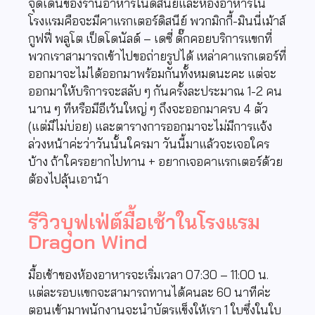
จุดเด่นของร้านอาหารในดิสนีย์และห้องอาหารใน
โรงแรมคือจะมีคาแรกเตอร์ดิสนีย์ พวกมิกกี้-มินนี่เม้าส์
กูฟฟี่ พลูโต เป็ดโดนัลด์ – เดซี่ ดั๊กคอยบริการแขกที่
พวกเราสามารถเข้าไปขอถ่ายรูปได้ เหล่าคาแรกเตอร์ที่
ออกมาจะไม่ได้ออกมาพร้อมกันทั้งหมดนะคะ แต่จะ
ออกมาให้บริการจะสลับ ๆ กันครั้งละประมาณ 1-2 คน
นาน ๆ ทีหรือมีอีเว้นใหญ่ ๆ ถึงจะออกมาครบ 4 ตัว
(แต่มีไม่บ่อย) และตารางการออกมา
จะไม่มีการแจ้ง
ล่วงหน้าค่ะว่าวันนั้นใครมา วันนี้มาแล้วจะเจอใคร
บ้าง ถ้าใครอยากไปทาน + อยากเจอคาแรกเตอร์ด้วย
ต้องไปลุ้นเอาน้า
รีวิวบุฟเฟ่ต์มื้อเช้าในโรงแรม
Dragon Wind
มื้อเช้าของห้องอาหารจะเริ่มเวลา 07:30 – 11:00 น.
แต่ละรอบแขกจะสามารถทานได้คนละ 60 นาทีค่ะ
ตอนเข้ามาพนักงานจะนำบัตรแข็งให้เรา 1 ใบซึ่งในใบ