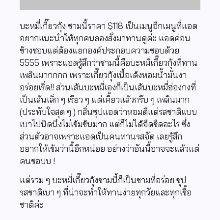
บะหมี่เกี๊ยวกุ้ง ชามนี้ราคา $118 เป็นเมนูอีกเมนูที่แอด
อยากแนะนำให้ทุกคนลองสั่งมาทานดูค่ะ แอดค่อน
ข้างชอบแต่ต้องแยกองค์ประกอบความชอบด้วย
5555 เพราะแอดรู้สึกว่าชามนี้คือบะหมี่เกี๊ยวกุ้งที่ทาน
เพลินมากกกก เพราะเกี๊ยวกุ้งเนื้อเด้งหอมน้ำมันงา
อร่อยเริ่ด!! ส่วนเส้นบะหมี่เองก็เป็นเส้นบะหมี่ฮ่องกงที่
เป็นเส้นเล็ก ๆ เรียว ๆ แต่เคี้ยวแล้วกรึบ ๆ เพลินมาก
(ประทับใจสุด ๆ ) กลิ่นซุปแอดว่าหอมดีแต่รสชาติแบบ
เบาไปนิดนึงไม่เข้มข้นมาก แต่ก็ไม่ได้จืดชืดอะไร ซึ่ง
ส่วนตัวอาจเพราะแอดเป็นคนทานรสจัด เลยรู้สึก
อยากให้เข้มว่านี้อีกหน่อย
อย่างว่าอันนี้อาจจะแล้วแต่
คนชอบบ !
แต่รวม ๆ บะหมี่เกี๊ยวกุ้งชามนี้ก็เป็นชามที่อร่อย ซุป
รสชาติเบา ๆ ที่น่าจะทำให้ทานง่ายทุกวัยและทุกเชื้อ
ชาติค่ะ