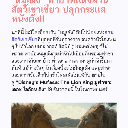
สัตว์เขาเขียว ปลุกกระแส
หนังดัง!!
นาทีนี้ไม่มีใครฮ็อตเกิน
“
หมูเด้ง
”
ฮิปโปน้อยแห่ง
สวน
สัตว์เขาเขียว
ที่บุกทุกที่รันทุกวงการ จนคว้าหัวใจแฟน
ๆ ไปทั่วโลก เดอะ วอลท์ ดิสนีย์ (ประเทศไทย) ก็ไม่
พลาด พาน้องหมูเด้งสุดน่ารักไปเยือนถิ่นของมูฟาซา
และสการ์กับเขาบ้าง ทำเอาฉากดราม่าดูน่ารักขึ้นมา
ทันที แม้ว่าจริง ๆ ในเรื่องนี้จะไม่มีหมูเด้ง แต่มูฟาซา
และสการ์วัยเด็กก็น่ารักโดดเด้งไม่แพ้กัน ตามไป
ดู
“Disney’s Mufasa: The Lion King
มูฟาซา:
เดอะ ไลอ้อน คิง
”
19
ธันวาคมนี้ ในโรงภาพยนตร์