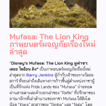
Mufasa: The Lion King
ภาพยนตร์ผจญภัยเรื่องใหม่
ล่าสุด
“
Disney’s Mufasa: The Lion King
มูฟาซา:
เดอะ ไลอ้อน คิง
”
เป็นภาพยนตร์ผจญภัยเรื่องใหม่
ล่าสุดจาก
Barry Jenkins
ผู้กำกับเจ้าของรางวัลออ
สการ์ ที่จะเล่าถึงเส้นทางการก้าวขึ้นสู่ตำแหน่งราชาผู้
เป็นที่รักแห่ง
Pride Lands
ของ
“Mufasa”
ถ่ายทอด
ผ่านสายตาและคำบอกเล่าของ
“Rafiki”
ที่ปรึกษาของ
อาณาจักรที่เล่าตำนานของราชา
Mufasa
ให้สิงโต
น้อย
“Kiara”
ลูกสาวของ
“Simba”
และ
“Nala”
โดย