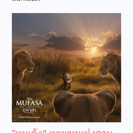
"หมูเด้ง” ทายาทแห่งสวน