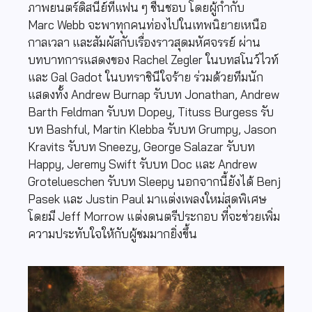
ภาพยนตร์ดิสนีย์ที่แฟน ๆ ชื่นชอบ โดยผู้กำกับ
Marc Webb จะพาทุกคนท่องไปในเทพนิยายเหนือ
กาลเวลา และสัมผัสกับเรื่องราวสุดมหัศจรรย์ ผ่าน
บทบาทการแสดงของ Rachel Zegler ในบทสโนว์ไวท์
และ Gal Gadot ในบทราชินีใจร้าย ร่วมด้วยทีมนัก
แสดงทั้ง Andrew Burnap รับบท Jonathan, Andrew
Barth Feldman รับบท Dopey, Tituss Burgess รับ
บท Bashful, Martin Klebba รับบท Grumpy, Jason
Kravits รับบท Sneezy, George Salazar รับบท
Happy, Jeremy Swift รับบท Doc และ Andrew
Grotelueschen รับบท Sleepy นอกจากนี้ยังได้ Benj
Pasek และ Justin Paul มาแต่งเพลงใหม่สุดพิเศษ
โดยมี Jeff Morrow แต่งดนตรีประกอบ ที่จะช่วยเพิ่ม
ความประทับใจให้กับผู้ชมมากยิ่งขึ้น