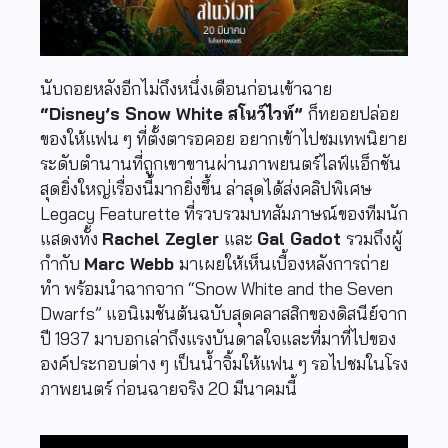
นับถอยหลังอีกไม่ถึงหนึ่งเดือนก่อนเข้าฉาย
“Disney’s Snow White สโนว์ไวท์”
ก็ทยอยปล่อย
ของให้แฟน ๆ ที่ตั้งตารอคอย อยากเข้าไปชมเทพนิยาย
ระดับตำนานที่ถูกเขาขานผ่านภาพยนตร์ไลฟ์แอ็กชัน
สุดยิ่งใหญ่เรื่องนี้มากยิ่งขึ้น ล่าสุดได้ส่งคลิปพิเศษ
Legacy Featurette ที่รวบรวมบทสัมภาษณ์ของทีมนัก
แสดงทั้ง
Rachel Zegler
และ
Gal Gadot
รวมถึงผู้
กำกับ
Marc Webb
มาเผยให้เห็นเบื้องหลังการถ่าย
ทำ พร้อมนำฉากจาก “Snow White and the Seven
Dwarfs” แอนิเมชันต้นฉบับสุดคลาสสิกของดิสนีย์จาก
ปี 1937 มาบอกเล่าถึงแรงบันดาลใจและที่มาที่ไปของ
องค์ประกอบต่าง ๆ เป็นน้ำจิ้มให้แฟน ๆ รอไปชมในโรง
ภาพยนตร์ ก่อนฉายจริง 20 มีนาคมนี้