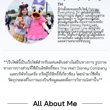
TH
ผู้ก่อตั้งเพจและเว็บไซต์ Disney
Everything TH แฟนดิสนีย์ที่ชื่น
ชอบการอ่าน ค้นคว้า และสังเกตราย
ละเอียดเล็ก ๆ ในโลกของดิสนีย์
ตั้งแต่แอนิเมชัน เรื่องราวเบื้องหลัง
ไปจนถึง Disney Parks และ
Disney Cruise Line เพื่อนำสิ่ง
เหล่านั้นมาวิเคราะห์และเล่าในมุมที่
ลึกขึ้น ให้เห็นว่าดิสนีย์ไม่ได้เป็นเพียง
ความบันเทิง แต่เต็มไปด้วยเรื่องราว
และความหมายที่ซ่อนอยู่
**เว็บไซต์นี้เป็นเว็บไซต์สำหรับแฟนคลับอย่างไม่เป็นทางการ รูปภาพ
ทางการบางส่วนที่ใช้เป็นลิขสิทธิ์ของ The Walt Disney Company
และบริษัทในเครือ หรือผู้ให้สิทธิ์ที่เกี่ยวข้อง โดยนำมาใช้เพื่อ
วัตถุประสงค์ในการแบ่งปันข้อมูลและเพื่อการวิจารณ์เท่านั้น**
All About Me