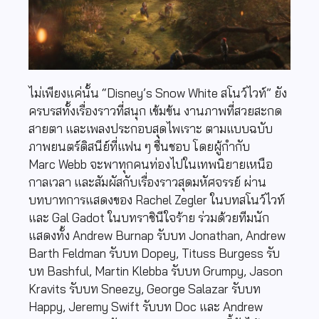
ไม่เพียงแค่นั้น “Disney’s Snow White สโนว์ไวท์” ยัง
ครบรสทั้งเรื่องราวที่สนุก เข้มข้น งานภาพที่สวยสะกด
สายตา และเพลงประกอบสุดไพเราะ ตามแบบฉบับ
ภาพยนตร์ดิสนีย์ที่แฟน ๆ ชื่นชอบ โดยผู้กำกับ
Marc Webb จะพาทุกคนท่องไปในเทพนิยายเหนือ
กาลเวลา และสัมผัสกับเรื่องราวสุดมหัศจรรย์ ผ่าน
บทบาทการแสดงของ Rachel Zegler ในบทสโนว์ไวท์
และ Gal Gadot ในบทราชินีใจร้าย ร่วมด้วยทีมนัก
แสดงทั้ง Andrew Burnap รับบท Jonathan, Andrew
Barth Feldman รับบท Dopey, Tituss Burgess รับ
บท Bashful, Martin Klebba รับบท Grumpy, Jason
Kravits รับบท Sneezy, George Salazar รับบท
Happy, Jeremy Swift รับบท Doc และ Andrew