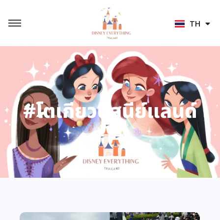
JA
TH
ZH
#โตเกียวดิสนีย์แลนด์