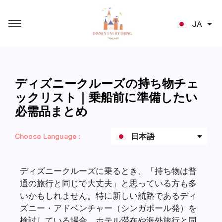
TH
JA
ZH
ディズニークルーズの持ち物チェ
ックリスト｜乗船前に準備したい
English
必需品まとめ
ไทย
日本語
Choose Language :
中文 (香港)
ディズニークルーズに乗るとき、「持ち物は普
通の旅行と同じで大丈夫」と思っている方も多
いかもしれません。特に新しい航路であるディ
ズニー・アドベンチャー（シンガポール発）を
検討している場合、ホテル滞在や海外旅行と同