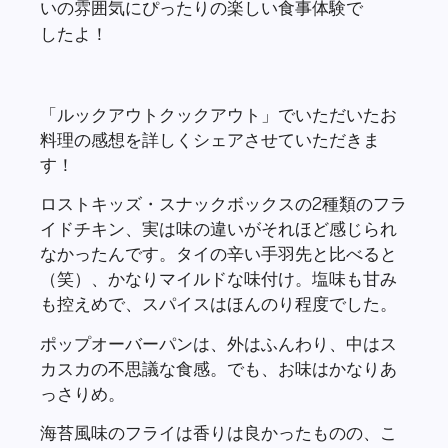
ロストキッズ・スナックボックスの2種類のフラ
イドチキン、実は味の違いがそれほど感じられ
なかったんです。タイの辛い手羽先と比べると
（笑）、かなりマイルドな味付け。塩味も甘み
も控えめで、スパイスはほんのり程度でした。
ポップオーバーパンは、外はふんわり、中はス
カスカの不思議な食感。でも、お味はかなりあ
っさりめ。
海苔風味のフライは香りは良かったものの、こ
れも味は控えめ。バナナフライは軽く塩味がつ
いていて、エビせんは私たちの国でもおなじみ
の味でした（笑）。
子供たちは喜びそうな味付けですが、大人から
するともう少し味が欲しいかも？
でも！デザートのライムゼリー＆ヨーグルトム