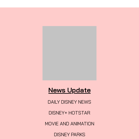
News Update
DAILY DISNEY NEWS
DISNEY+ HOTSTAR
MOVIE AND ANIMATION
DISNEY PARKS
Contact us
disneyeverything.th@gmail.com
Disney Everything TH
disneyeverythingth
Disney EVT TH