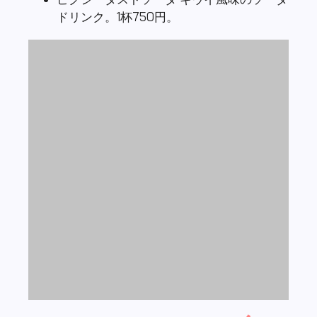
Lookout Cookout で食べ
物を注文する方法。
注文方法について：
このエリアのレストランは特別なシステム
になっています。通常の店舗と違って、東
京ディズニーリゾートアプリでの事前予約