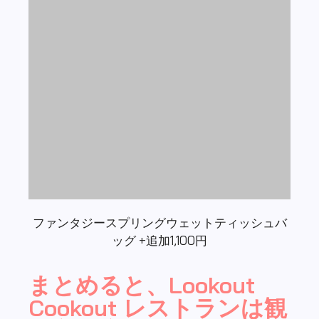
ファンタジースプリングウェットティッシュバ
ッグ +追加1,100円
まとめると、Lookout
Cookout レストランは観
光客に適していますか?
「ルックアウトクックアウト」の総評をさせて
いただきます！
家族連れにぴったりの、チャーミングでユニー
クなレストラン。子供が好きそうなフライドメ
ニューを中心とした、食べやすい味付けが特徴