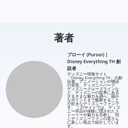
プローイ (Purooi)｜
Disney Everything TH 創
設者
ディズニー情報サイト
「Disney Everything TH」の創
設者。アニメーションや物語
の背景、ディズニーパーク、
ディズニークルーズラインな
ど、ディズニーの世界にある
さまざまな魅力を調べ、細か
なポイントまで観察すること
が好きなディズニーファンで
す。 このサイトでは、ディズ
ニー作品や体験に隠されたス
トーリーや魅力を分析し、同
じディズニーファンの皆さん
に新しい視点で紹介していま
す。
“当サイトは非公式のファンサイトです。使用されている一
部の公式画像の著作権は、ウォルト・ディズニー・カンパ
ニーとその関連会社、またはライセンス保持者に帰属し、
情報の共有および批評の目的のみに使用されています。