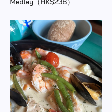
Medley（HK$238）