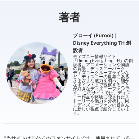
著者
プローイ (Purooi)｜
Disney Everything TH 創
設者
ディズニー情報サイト
「Disney Everything TH」の創
設者。アニメーションや物語
の背景、ディズニーパーク、
ディズニークルーズラインな
ど、ディズニーの世界にある
さまざまな魅力を調べ、細か
なポイントまで観察すること
が好きなディズニーファンで
す。 このサイトでは、ディズ
ニー作品や体験に隠されたス
トーリーや魅力を分析し、同
じディズニーファンの皆さん
に新しい視点で紹介していま
す。
“当サイトは非公式のファンサイトです。使用されている一