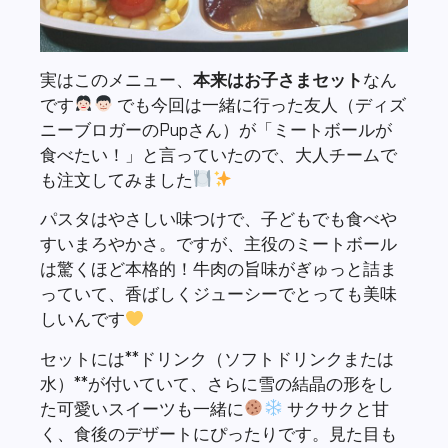
実はこのメニュー、
本来はお子さまセット
なん
です
でも今回は一緒に行った友人（ディズ
ニーブロガーのPupさん）が「ミートボールが
食べたい！」と言っていたので、大人チームで
も注文してみました
パスタはやさしい味つけで、子どもでも食べや
すいまろやかさ。ですが、主役のミートボール
は驚くほど本格的！牛肉の旨味がぎゅっと詰ま
っていて、香ばしくジューシーでとっても美味
しいんです
セットには**ドリンク（ソフトドリンクまたは
水）**が付いていて、さらに雪の結晶の形をし
た可愛いスイーツも一緒に
サクサクと甘
く、食後のデザートにぴったりです。見た目も