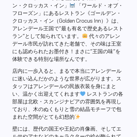
ン・クロッカス・イン」
「ワールド・オブ・
フローズン」にあるレストラン《ゴールデン・
クロッカス・イン（Golden Crocus Inn）》は、
アレンデール王国で“最も有名で歴史あるレスト
ラン”として知られています。
代々のアレン
デール市民が訪れてきた老舗で、その味は王室
にも認められたお墨付き！まさに“王国の味”を
体験できる特別な場所なんです。
店内に一歩入ると、まるで本当にアレンデール
に迷い込んだかのような世界が広がります。ス
タッフはアレンデールの民族衣装を身にまと
い、温かく出迎えてくれます
レストランの各
部屋は北欧・スカンジナビアの雰囲気を再現し
ており、木のぬくもりと雪の結晶モチーフで包
まれた空間がとても幻想的
壁には、歴代の国王や王妃の肖像画、そしてエ
ルサやアナなどのキャラクターの絵が飾られて