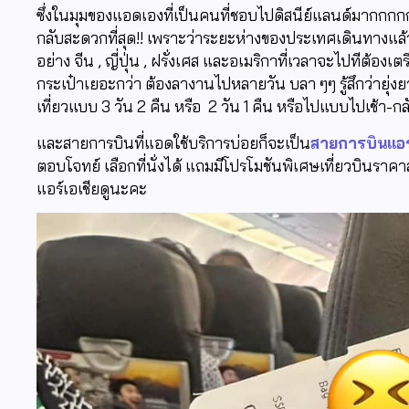
ซึ่งในมุมของแอดเองที่เป็นคนที่ชอบไปดิสนีย์แลนด์มากกกกก
กลับสะดวกที่สุด!! เพราะว่าระยะห่างของประเทศเดินทางแล้ว
อย่าง จีน , ญี่ปุ่น , ฝรั่งเศส และอเมริกาที่เวลาจะไปทีต้อง
กระเป๋าเยอะกว่า ต้องลางานไปหลายวัน บลา ๆๆ รู้สึกว่ายุ่งย
เที่ยวแบบ 3 วัน 2 คืน หรือ 2 วัน 1 คืน หรือไปแบบไปเช้า-กล
และสายการบินที่แอดใช้บริการบ่อยก็จะเป็น
สายการบินแอร์
ตอบโจทย์ เลือกที่นั่งได้ แถมมีโปรโมชันพิเศษเที่ยวบินราค
แอร์เอเชียดูนะคะ