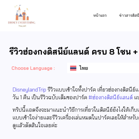
หน้าแรก
ข่าวสารดิสนี
รีวิวฮ่องกงดิสนีย์แลนด์ ครบ 8 โซน +
English
ไทย
日本語
Choose Language :
DisneylandTrip
รีวิวแบบเข้าใจทั้งปาร์ค เที่ยวฮ่องกงดิสนี
วัน 1 คืน เป็นรีวิวฉบับเต็มของปาร์ค
#ฮ่องกงดิสนีย์แลนด์
แบ
ทริปนี้แอดจึงจะมาแนะนำวิธีการเที่ยวในดิสนีย์ยังไงให้เก็บเค
แบบเข้าใจง่ายและรีวิวเครื่องเล่นหมดในปาร์คเลยให้สำหรับค
ดูแล้วตัดสินใจเลยค่ะ